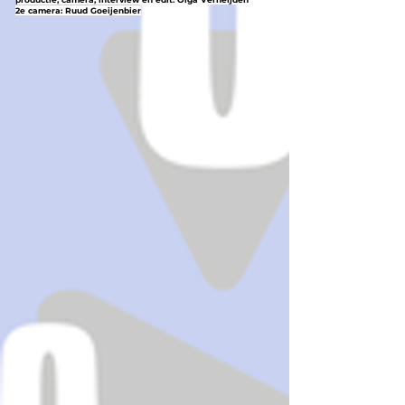
2e camera: Ruud Goeijenbier